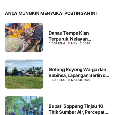
ANDA MUNGKIN MENYUKAI POSTINGAN INI
Danau Tempe Kian
Terpuruk, Nelayan
SOPPENG
MAY 10, 2026
Marioriawa Tinggalkan
Perahu dan Beralih Profesi
Gotong Royong Warga dan
Babinsa, Lapangan Berlin di
SOPPENG
MAY 08, 2026
Desa Laringgi Kembali
Bersih dan Siap Digunakan
Bupati Soppeng Tinjau 10
Titik Sumber Air, Percepat