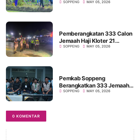
SOPPENG
MAY 05, 2026
Program Listrik Masuk
Sawah
Pemberangkatan 333 Calon
Jemaah Haji Kloter 21
SOPPENG
MAY 05, 2026
Soppeng Berlangsung Aman
dan Lancar, Dikawal
Personel Polres
Pemkab Soppeng
Berangkatkan 333 Jemaah
SOPPENG
MAY 05, 2026
Calon Haji Kloter 21,
Suasana Haru Iringi
Pelepasan
0 KOMENTAR