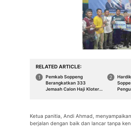
RELATED ARTICLE
Pemkab Soppeng
Hardi
Berangkatkan 333
Soppe
Jemaah Calon Haji Kloter
Pengu
21, Suasana Haru Iringi
Otono
Pelepasan
Ketua panitia, Andi Ahmad, menyampaika
berjalan dengan baik dan lancar tanpa kend