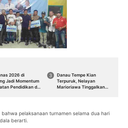
knas 2026 di
Danau Tempe Kian
ng Jadi Momentum
Terpuruk, Nelayan
atan Pendidikan dan
Marioriawa Tinggalkan
mi Daerah
Perahu dan Beralih Profesi
n bahwa pelaksanaan turnamen selama dua hari
ala berarti.