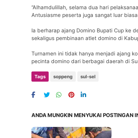
“Alhamdulillah, selama dua hari pelaksanaa
Antusiasme peserta juga sangat luar biasa,
Ia berharap ajang Domino Bupati Cup ke d
sekaligus pembinaan atlet domino di Kabu
Turnamen ini tidak hanya menjadi ajang k
pecinta domino dari berbagai daerah di Sul
Tags
soppeng
sul-sel
ANDA MUNGKIN MENYUKAI POSTINGAN I