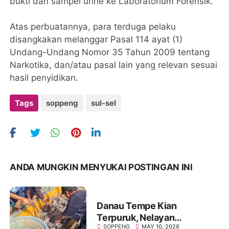
bukti dan sampel urine ke Laboratorium Forensik.
Atas perbuatannya, para terduga pelaku
disangkakan melanggar Pasal 114 ayat (1)
Undang-Undang Nomor 35 Tahun 2009 tentang
Narkotika, dan/atau pasal lain yang relevan sesuai
hasil penyidikan.
Tags
soppeng
sul-sel
ANDA MUNGKIN MENYUKAI POSTINGAN INI
Danau Tempe Kian
Terpuruk, Nelayan
SOPPENG
MAY 10, 2026