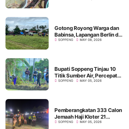
Marioriawa Tinggalkan
Perahu dan Beralih Profesi
Gotong Royong Warga dan
Babinsa, Lapangan Berlin di
SOPPENG
MAY 08, 2026
Desa Laringgi Kembali
Bersih dan Siap Digunakan
Bupati Soppeng Tinjau 10
Titik Sumber Air, Percepat
SOPPENG
MAY 05, 2026
Program Listrik Masuk
Sawah
Pemberangkatan 333 Calon
Jemaah Haji Kloter 21
SOPPENG
MAY 05, 2026
Soppeng Berlangsung Aman