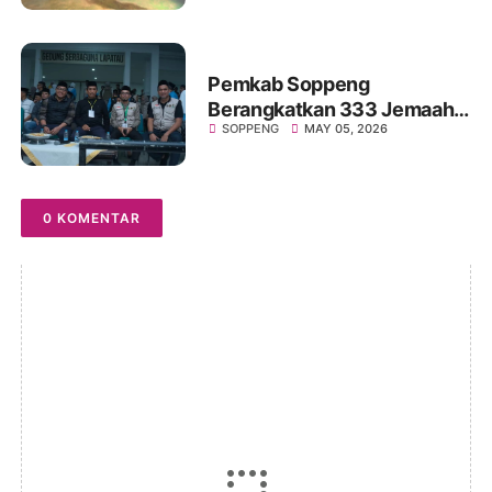
dan Lancar, Dikawal
Personel Polres
Pemkab Soppeng
Berangkatkan 333 Jemaah
SOPPENG
MAY 05, 2026
Calon Haji Kloter 21,
Suasana Haru Iringi
Pelepasan
0 KOMENTAR