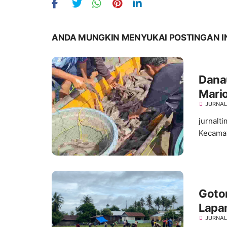
ANDA MUNGKIN MENYUKAI POSTINGAN I
Dana
Mario
JURNAL
Profe
jurnalt
Kecamat
Goto
Lapan
JURNAL
Bersi