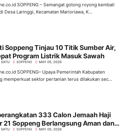
ime.co.id SOPPENG – Semangat gotong royong kembali
 di Desa Laringgi, Kecamatan Marioriawa, K...
i Soppeng Tinjau 10 Titik Sumber Air,
epat Program Listrik Masuk Sawah
 SATU
SOPPENG
MAY 05, 2026
ime.co.id SOPPENG– Upaya Pemerintah Kabupaten
 memperkuat sektor pertanian terus dilakukan sec...
erangkatan 333 Calon Jemaah Haji
er 21 Soppeng Berlangsung Aman dan
 SATU
SOPPENG
MAY 05, 2026
r, Dikawal Personel Polres