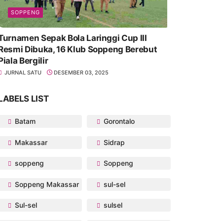
SOPPENG
Turnamen Sepak Bola Laringgi Cup III
Resmi Dibuka, 16 Klub Soppeng Berebut
Piala Bergilir
JURNAL SATU
DESEMBER 03, 2025
LABELS LIST
Batam
Gorontalo
Makassar
Sidrap
soppeng
Soppeng
Soppeng Makassar
sul-sel
Sul-sel
sulsel