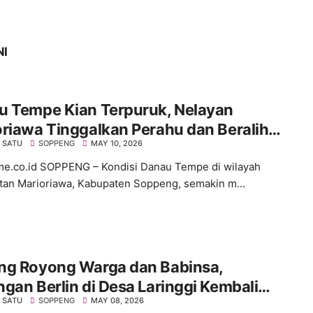
NI
u Tempe Kian Terpuruk, Nelayan
riawa Tinggalkan Perahu dan Beralih
 SATU
SOPPENG
MAY 10, 2026
si
ime.co.id SOPPENG – Kondisi Danau Tempe di wilayah
an Marioriawa, Kabupaten Soppeng, semakin m...
ng Royong Warga dan Babinsa,
gan Berlin di Desa Laringgi Kembali
 SATU
SOPPENG
MAY 08, 2026
h dan Siap Digunakan