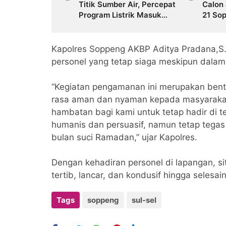
Titik Sumber Air, Percepat
Calon 
Program Listrik Masuk
21 So
Sawah
Aman 
Person
Kapolres Soppeng AKBP Aditya Pradana,S.I
personel yang tetap siaga meskipun dalam 
“Kegiatan pengamanan ini merupakan ben
rasa aman dan nyaman kepada masyarakat
hambatan bagi kami untuk tetap hadir di
humanis dan persuasif, namun tetap tega
bulan suci Ramadan,” ujar Kapolres.
Dengan kehadiran personel di lapangan, situ
tertib, lancar, dan kondusif hingga selesa
Tags
soppeng
sul-sel