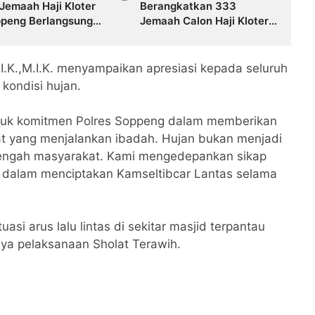
Jemaah Haji Kloter
Berangkatkan 333
ppeng Berlangsung
Jemaah Calon Haji Kloter
dan Lancar, Dikawal
21, Suasana Haru Iringi
el Polres
Pelepasan
.K.,M.I.K. menyampaikan apresiasi kepada seluruh
kondisi hujan.
tuk komitmen Polres Soppeng dalam memberikan
 yang menjalankan ibadah. Hujan bukan menjadi
 tengah masyarakat. Kami mengedepankan sikap
s dalam menciptakan Kamseltibcar Lantas selama
asi arus lalu lintas di sekitar masjid terpantau
inya pelaksanaan Sholat Terawih.