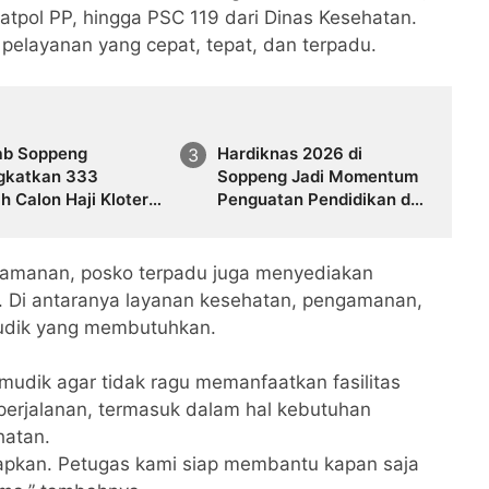
Satpol PP, hingga PSC 119 dari Dinas Kesehatan.
pelayanan yang cepat, tepat, dan terpadu.
b Soppeng
Hardiknas 2026 di
gkatkan 333
Soppeng Jadi Momentum
 Calon Haji Kloter
Penguatan Pendidikan dan
asana Haru Iringi
Otonomi Daerah
asan
gamanan, posko terpadu juga menyediakan
. Di antaranya layanan kesehatan, pengamanan,
udik yang membutuhkan.
udik agar tidak ragu memanfaatkan fasilitas
perjalanan, termasuk dalam hal kebutuhan
hatan.
iapkan. Petugas kami siap membantu kapan saja