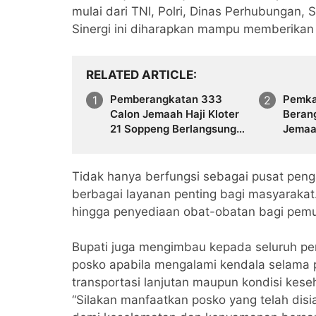
mulai dari TNI, Polri, Dinas Perhubungan, 
Sinergi ini diharapkan mampu memberikan 
RELATED ARTICLE
Pemberangkatan 333
Pemka
Calon Jemaah Haji Kloter
Beran
21 Soppeng Berlangsung
Jemaah
Aman dan Lancar, Dikawal
21, Su
Personel Polres
Pelep
Tidak hanya berfungsi sebagai pusat pen
berbagai layanan penting bagi masyarakat
hingga penyediaan obat-obatan bagi pem
Bupati juga mengimbau kepada seluruh pem
posko apabila mengalami kendala selama 
transportasi lanjutan maupun kondisi kese
“Silakan manfaatkan posko yang telah dis