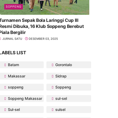
SOPPENG
Turnamen Sepak Bola Laringgi Cup III
Resmi Dibuka, 16 Klub Soppeng Berebut
Piala Bergilir
JURNAL SATU
DESEMBER 03, 2025
LABELS LIST
Batam
Gorontalo
Makassar
Sidrap
soppeng
Soppeng
Soppeng Makassar
sul-sel
Sul-sel
sulsel