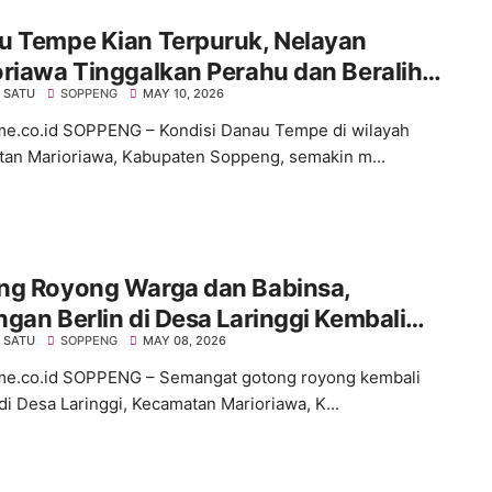
u Tempe Kian Terpuruk, Nelayan
riawa Tinggalkan Perahu dan Beralih
 SATU
SOPPENG
MAY 10, 2026
si
ime.co.id SOPPENG – Kondisi Danau Tempe di wilayah
an Marioriawa, Kabupaten Soppeng, semakin m...
ng Royong Warga dan Babinsa,
gan Berlin di Desa Laringgi Kembali
 SATU
SOPPENG
MAY 08, 2026
h dan Siap Digunakan
ime.co.id SOPPENG – Semangat gotong royong kembali
 di Desa Laringgi, Kecamatan Marioriawa, K...