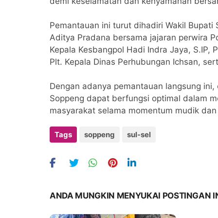
demi keselamatan dan kenyamanan bersa
Pemantauan ini turut dihadiri Wakil Bupati
Aditya Pradana bersama jajaran perwira P
Kepala Kesbangpol Hadi Indra Jaya, S.IP,
Plt. Kepala Dinas Perhubungan Ichsan, ser
Dengan adanya pemantauan langsung ini, 
Soppeng dapat berfungsi optimal dalam m
masyarakat selama momentum mudik dan Id
Tags
soppeng
sul-sel
ANDA MUNGKIN MENYUKAI POSTINGAN I