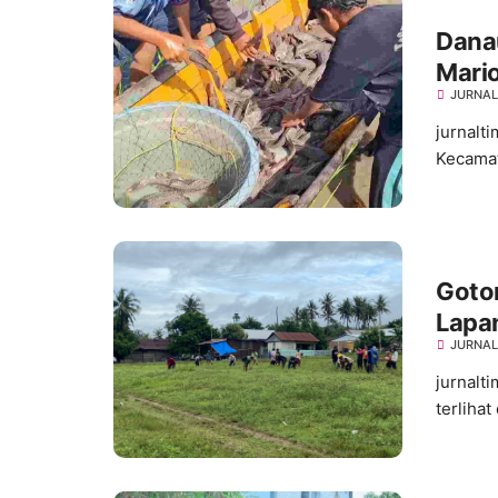
Dana
Mario
JURNAL
Profe
jurnalt
Kecamat
Goto
Lapan
JURNAL
Bersi
jurnalt
terlihat