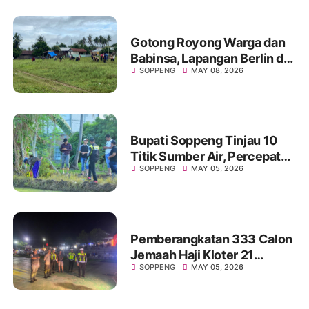
Gotong Royong Warga dan
Babinsa, Lapangan Berlin di
SOPPENG
MAY 08, 2026
Desa Laringgi Kembali
Bersih dan Siap Digunakan
Bupati Soppeng Tinjau 10
Titik Sumber Air, Percepat
SOPPENG
MAY 05, 2026
Program Listrik Masuk
Sawah
Pemberangkatan 333 Calon
Jemaah Haji Kloter 21
SOPPENG
MAY 05, 2026
Soppeng Berlangsung Aman
dan Lancar, Dikawal
Personel Polres