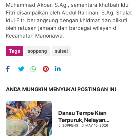
Muhammad Akbar, S.Ag., sementara khutbah Idul
Fitri disampaikan oleh Abdul Rahman, S.Ag. Shalat
Idul Fitri berlangsung dengan khidmat dan diikuti
oleh ratusan jamaah dari berbagai wilayah di
Kecamatan Marioriawa.
Tags
soppeng
sulsel
ANDA MUNGKIN MENYUKAI POSTINGAN INI
Danau Tempe Kian
Terpuruk, Nelayan
SOPPENG
MAY 10, 2026
Marioriawa Tinggalkan
Perahu dan Beralih Profesi