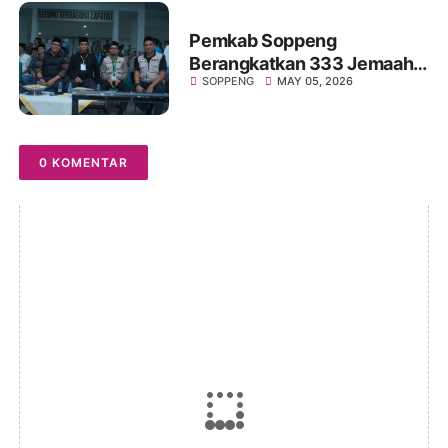
Pemkab Soppeng
Berangkatkan 333 Jemaah
SOPPENG
MAY 05, 2026
Calon Haji Kloter 21,
Suasana Haru Iringi
Pelepasan
0 KOMENTAR