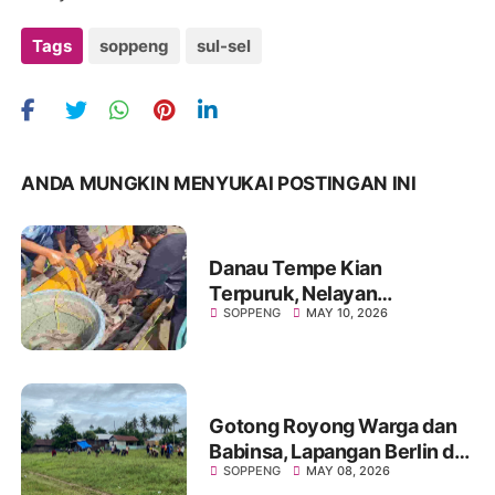
Tags
soppeng
sul-sel
ANDA MUNGKIN MENYUKAI POSTINGAN INI
Danau Tempe Kian
Terpuruk, Nelayan
SOPPENG
MAY 10, 2026
Marioriawa Tinggalkan
Perahu dan Beralih Profesi
Gotong Royong Warga dan
Babinsa, Lapangan Berlin di
SOPPENG
MAY 08, 2026
Desa Laringgi Kembali