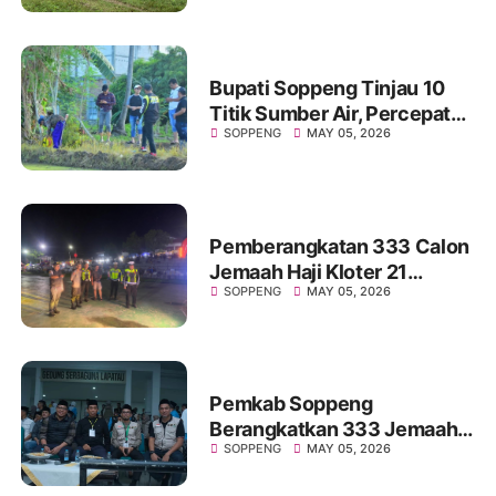
Bersih dan Siap Digunakan
Bupati Soppeng Tinjau 10
Titik Sumber Air, Percepat
SOPPENG
MAY 05, 2026
Program Listrik Masuk
Sawah
Pemberangkatan 333 Calon
Jemaah Haji Kloter 21
SOPPENG
MAY 05, 2026
Soppeng Berlangsung Aman
dan Lancar, Dikawal
Personel Polres
Pemkab Soppeng
Berangkatkan 333 Jemaah
SOPPENG
MAY 05, 2026
Calon Haji Kloter 21,
Suasana Haru Iringi